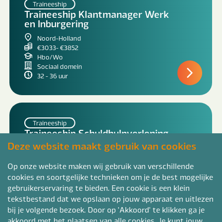
Traineeship
Traineeship Klantmanager Werk
en Inburgering
Noord-Holland
€3033- €3852
Hbo/Wo
Sociaal domein
32 - 36 uur
Traineeship
Traineeship Schuldhulpverlening
Deze website maakt gebruik van cookies
Drenthe
€3033- €3852
Op onze website maken wij gebruik van verschillende
Hbo/Wo
Sociaal domein
cookies en soortgelijke technieken om je de best mogelijke
32 - 36 uur
gebruikerservaring te bieden. Een cookie is een klein
tekstbestand dat we opslaan op jouw apparaat en uitlezen
bij je volgende bezoek. Door op 'Akkoord' te klikken ga je
akkoord met het plaatsen van alle cookies. Je kunt jouw