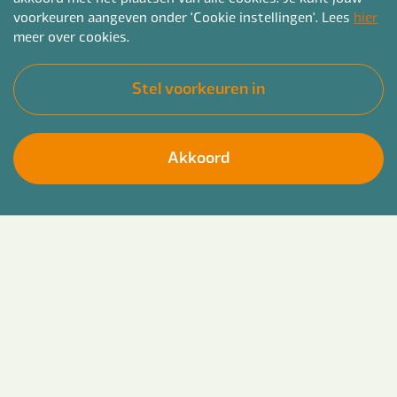
voorkeuren aangeven onder 'Cookie instellingen'. Lees
hier
Traineeship
Traineeship Klantmanager werk
meer over cookies.
en inkomen
Flevoland
Stel voorkeuren in
€3033- €3852
Hbo/Wo
Sociaal domein
32 - 36 uur
Akkoord
Zoekopdracht wijzigen
Traineeship
Traineeship Schuldhulpverlening
Zoek in vacatures
Reset
Almere, Lelystad, Dronten, Emmeloord
€3033- €3852
Hbo/Wo
Sociaal domein
32 - 36 uur