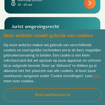
32 - 40 uur
Jurist omgevingsrecht
Friesland
Deze website maakt gebruik van cookies
Hbo/Wo
Ruimtelijk domein
Op onze website maken wij gebruik van verschillende
32 - 40 uur
cookies en soortgelijke technieken om je de best mogelijke
gebruikerservaring te bieden. Een cookie is een klein
tekstbestand dat we opslaan op jouw apparaat en uitlezen
bij je volgende bezoek. Door op 'Akkoord' te klikken ga je
Jurist omgevingsrecht
akkoord met het plaatsen van alle cookies. Je kunt jouw
voorkeuren aangeven onder 'Cookie instellingen'. Lees
hier
Groningen
Hbo/Wo
meer over cookies.
Ruimtelijk domein
32 - 40 uur
Stel voorkeuren in