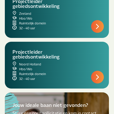
Projectleider
gebiedsontwikkeling
Zeeland
Hbo/Wo
Ruimtelijk domein
32 - 40 uur
Projectleider
gebiedsontwikkeling
Noord Holland
Hbo/Wo
Ruimtelijk domein
32 - 40 uur
Jouw ideale baan niet gevonden?
Stuur een open sollicitatie en kom in contact