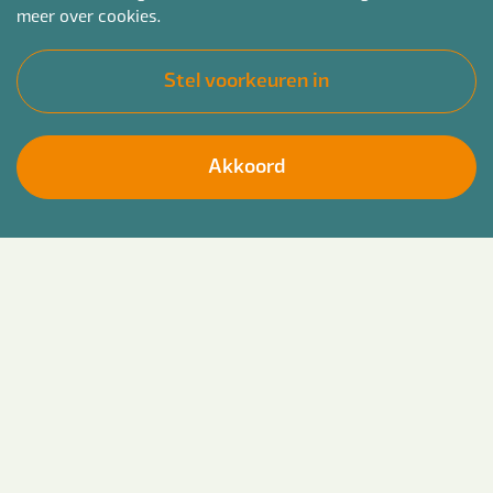
meer over cookies.
Stel voorkeuren in
Akkoord
Relevant werk met
aandacht voor groei
Bender is een en al aandacht. Aandacht werkt
aanstekelijk. Voor jezelf en je omgeving. Het
zorgt voor groei. Het is de basis voor het werk