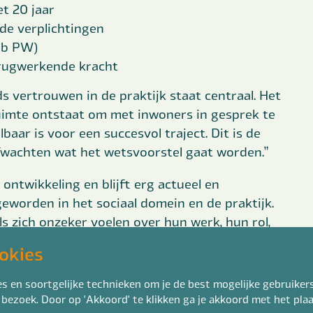
t 20 jaar
e verplichtingen
18b PW)
erugwerkende kracht
s vertrouwen in de praktijk staat centraal. Het
uimte ontstaat om met inwoners in gesprek te
aar is voor een succesvol traject. Dit is de
afwachten wat het wetsvoorstel gaat worden.”
n ontwikkeling en blijft erg actueel en
geworden in het sociaal domein en de praktijk.
ls zich onzeker voelen over hun werk, hun rol,
en wat anders moet, en ze hebben te maken met
okies
lusie dat we het niet weten of één antwoord
 en soortgelijke technieken om je de best mogelijke gebruikers
 bezoek. Door op 'Akkoord' te klikken ga je akkoord met het pl
 raakt het me dat de professionals in de