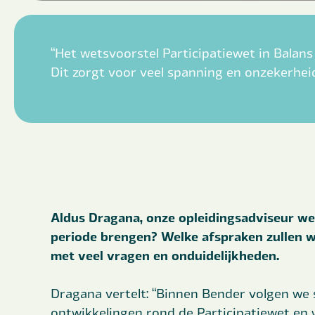
“Het wetsvoorstel Participatiewet in Balan
Dit zorgt voor veel spanning en onzekerheid
Aldus Dragana, onze opleidingsadviseur w
periode brengen? Welke afspraken zullen w
met veel vragen en onduidelijkheden.
Dragana vertelt: “Binnen Bender volgen we
ontwikkelingen rond de Participatiewet e