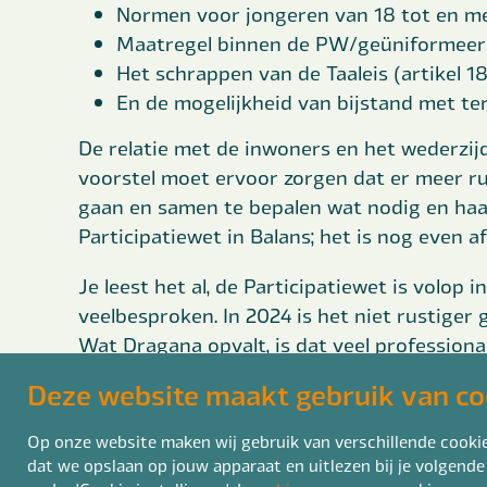
Normen voor jongeren van 18 tot en me
Maatregel binnen de PW/geüniformeerd
Het schrappen van de Taaleis (artikel 
En de mogelijkheid van bijstand met t
De relatie met de inwoners en het wederzijd
voorstel moet ervoor zorgen dat er meer r
gaan en samen te bepalen wat nodig en haalb
Participatiewet in Balans; het is nog even 
Je leest het al, de Participatiewet is volop i
veelbesproken. In 2024 is het niet rustiger 
Wat Dragana opvalt, is dat veel professiona
taak en positie. Er wordt continu besprok
Deze website maakt gebruik van co
vele wetswijzigingen. Soms is zelfs de conc
hebben.
Op onze website maken wij gebruik van verschillende cookies
dat we opslaan op jouw apparaat en uitlezen bij je volgende
Dragana: “Als opleidingsadviseur en trainer