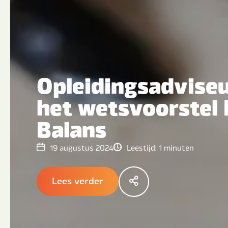
Opleidingsadvise
het wetsvoorstel 
Balans
19 augustus 2024
Leestijd:
1
minuten
Lees verder