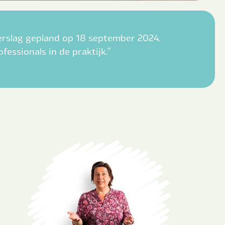
verslag gepland op 18 september 2024.
essionals in de praktijk.”