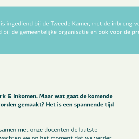
s is ingediend bij de Tweede Kamer, met de inbreng 
 bij de gemeentelijke organisatie en ook voor de prof
erk & inkomen. Maar wat gaat de komende
orden gemaakt? Het is een spannende tijd
 samen met onze docenten de laatste
n wachten we op het moment dat we verder