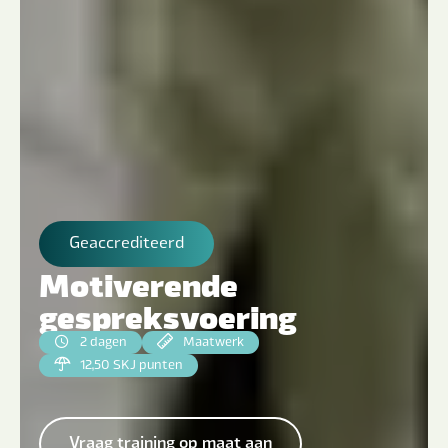
Geaccrediteerd
Motiverende
gespreksvoering
2 dagen
Maatwerk
12,50 SKJ punten
Vraag training op maat aan