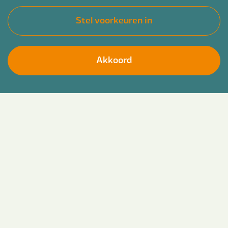
Stel voorkeuren in
Akkoord
Vraag training op maat aan
Motiverende gespreksvoering
Deze training is enkel voor jouw team op maat samen te
stellen en als incompany aan te vragen
Mensen die ja zeggen en nee doen. Wie kent ze
niet? Veel mensen willen wel veranderen, maar
tegelijkertijd ook weer niet omdat ze daar vaak
iets voor moeten opgeven. Deze tweestrijd,
ambivalentie, kan verandering tegenhouden