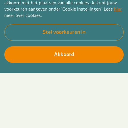
akkoord met het plaatsen van alle cookies. Je kunt jouw
voorkeuren aangeven onder 'Cookie instellingen'. Lees
hier
meer over cookies.
Stel voorkeuren in
Akkoord
Vraag training op maat aan
Omgaan met onbegrepen gedrag
Deze training is enkel voor jouw team op maat samen te
stellen en als incompany aan te vragen
Sinds 2012 is het aantal meldingen dat de politie
registreerde over mensen met onbegrepen