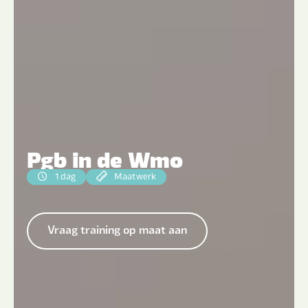
Pgb in de Wmo
1 dag
Maatwerk
Vraag training op maat aan