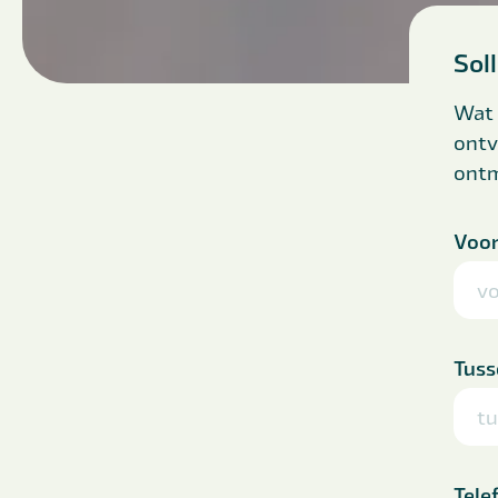
Sol
Wat 
ontv
ont
Voo
Tuss
Tele