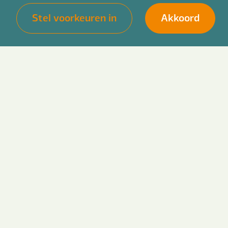
Stel voorkeuren in
Akkoord
voor detachering
voor jou