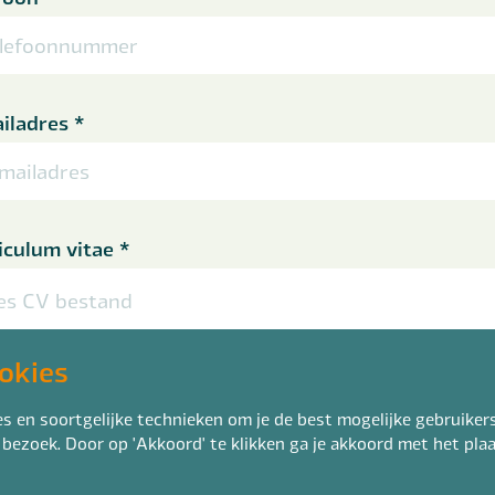
iladres
*
iculum vitae
*
es CV bestand
doc, docx of rtf en max. 4mb
okies
 je motivatie achter
*
 en soortgelijke technieken om je de best mogelijke gebruikers
 bezoek. Door op 'Akkoord' te klikken ga je akkoord met het pl