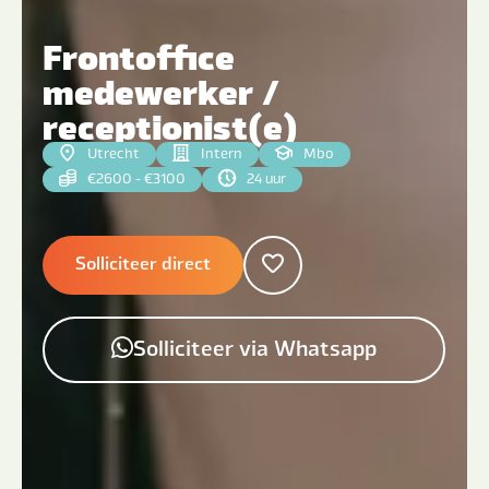
Frontoffice
medewerker /
receptionist(e)
Utrecht
Intern
Mbo
€2600 - €3100
24 uur
Solliciteer direct
Solliciteer via Whatsapp