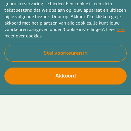
gebruikerservaring te bieden. Een cookie is een klein
tekstbestand dat we opslaan op jouw apparaat en uitlezen
bij je volgende bezoek. Door op 'Akkoord' te klikken ga je
akkoord met het plaatsen van alle cookies. Je kunt jouw
voorkeuren aangeven onder 'Cookie instellingen'. Lees
hier
meer over cookies.
Stel voorkeuren in
Akkoord
Ben jij op zoek naar een flexibele (bij)baan in
Solliciteer direct
Utrecht waarin je veel contact hebt met mensen
en midden in de dynamiek van een organisatie
staat? Dan hebben wij een leuke functie voor je.