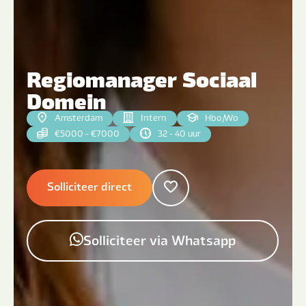
Regiomanager Sociaal
Domein
Amsterdam
Intern
Hbo
|
Wo
€5000 - €7000
32 - 40 uur
Solliciteer direct
Solliciteer via Whatsapp