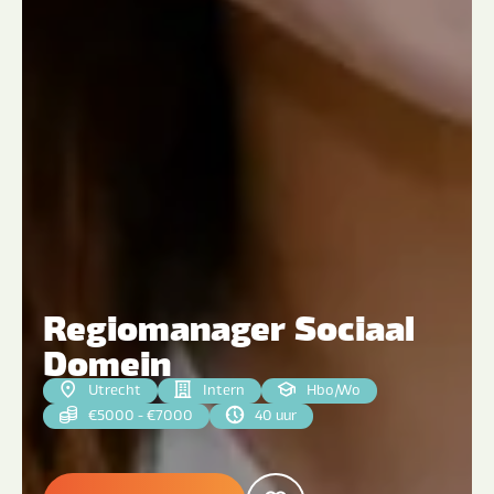
Regiomanager Sociaal
Domein
Utrecht
Intern
Hbo
|
Wo
€5000 - €7000
40 uur