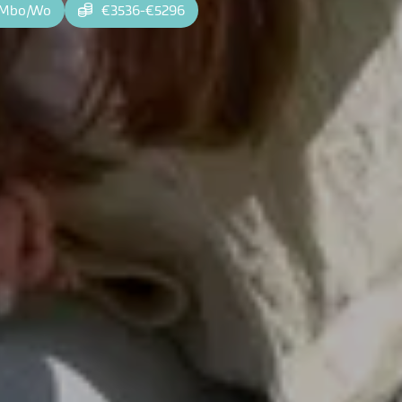
Mbo
|
Wo
€3536-€5296