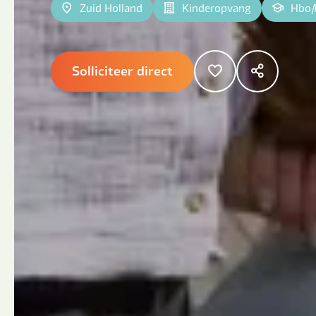
Zuid Holland
Kinderopvang
Hbo
|
Solliciteer direct