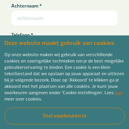
Achternaam
*
Telefoon
*
Deze website maakt gebruik van cookies
Op onze website maken wij gebruik van verschillende
cookies en soortgelijke technieken om je de best mogelijke
E-mailadres
*
gebruikerservaring te bieden. Een cookie is een klein
tekstbestand dat we opslaan op jouw apparaat en uitlezen
bij je volgende bezoek. Door op 'Akkoord' te klikken ga je
akkoord met het plaatsen van alle cookies. Je kunt jouw
voorkeuren aangeven onder 'Cookie instellingen'. Lees
hier
Curriculum vitae
meer over cookies.
kies CV bestand
Stel voorkeuren in
pdf, doc, docx of rtf en max. 4mb