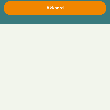
Akkoord
Laat je motivatie achter (optioneel)
Welk diploma heb je in je bezit?
*
Ik ga akkoord met het
privacy statement
*
Verstuur