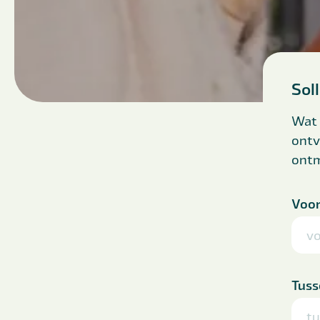
Sol
Wat 
ontv
ont
Voo
Tuss