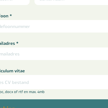
foon
*
iladres
*
iculum vitae
es CV bestand
doc, docx of rtf en max. 4mb
 je motivatie achter (optioneel)