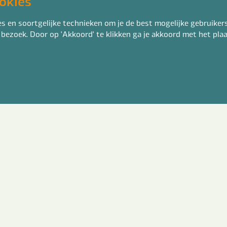
okies
 en soortgelijke technieken om je de best mogelijke gebruikers
 bezoek. Door op 'Akkoord' te klikken ga je akkoord met het pl
 diploma heb je in je bezit?
*
k ga akkoord met het
privacy statement
*
erstuur