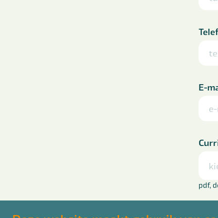
Tele
E-ma
Curr
ki
pdf, 
Laat