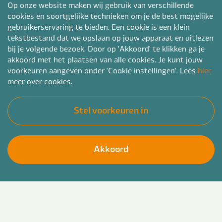
Op onze website maken wij gebruik van verschillende
cookies en soortgelijke technieken om je de best mogelijke
gebruikerservaring te bieden. Een cookie is een klein
tekstbestand dat we opslaan op jouw apparaat en uitlezen
bij je volgende bezoek. Door op 'Akkoord' te klikken ga je
akkoord met het plaatsen van alle cookies. Je kunt jouw
voorkeuren aangeven onder 'Cookie instellingen'. Lees
hier
meer over cookies.
Stel voorkeuren in
Akkoord
In korte tijd heel veel ervaring op doen binnen de
Solliciteer direct
kinderopvang. Bij Bender maken we het mogelijk
voor jou, je gaat namelijk aan de slag bij