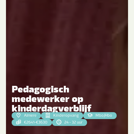
Pedagogisch
medewerker op
kinderdagverblijf
Almere
Kinderopvang
Mbo
|
Hbo
€2641-€3630
24 - 32 uur