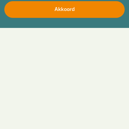
Akkoord
Laat je motivatie achter (optioneel)
Welk diploma heb je in je bezit?
*
Ik ga akkoord met het
privacy statement
*
Verstuur