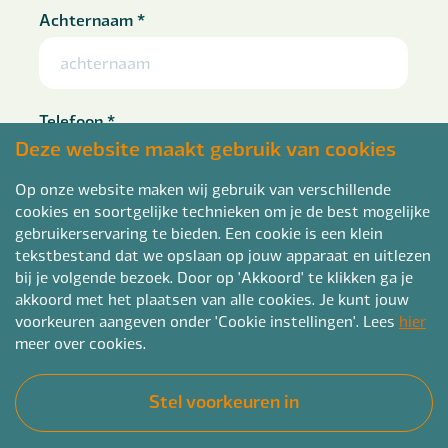
Achternaam
*
Telefoon
*
Deze website maakt gebruik van cookies
Op onze website maken wij gebruik van verschillende
cookies en soortgelijke technieken om je de best mogelijke
E-mailadres
*
gebruikerservaring te bieden. Een cookie is een klein
tekstbestand dat we opslaan op jouw apparaat en uitlezen
bij je volgende bezoek. Door op 'Akkoord' te klikken ga je
akkoord met het plaatsen van alle cookies. Je kunt jouw
voorkeuren aangeven onder 'Cookie instellingen'. Lees
hier
Curriculum vitae
meer over cookies.
kies CV bestand
Stel voorkeuren in
pdf, doc, docx of rtf en max. 4mb