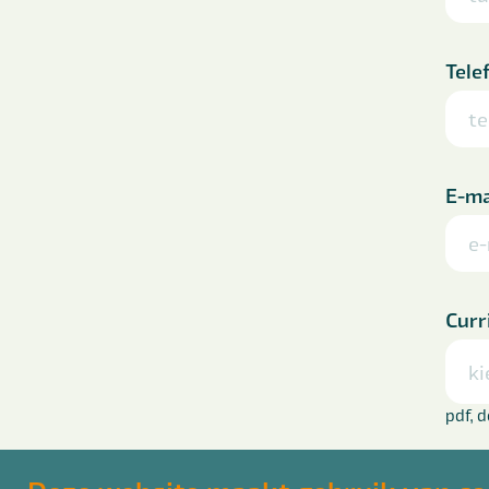
Tele
E-ma
Curr
ki
pdf, 
Laat