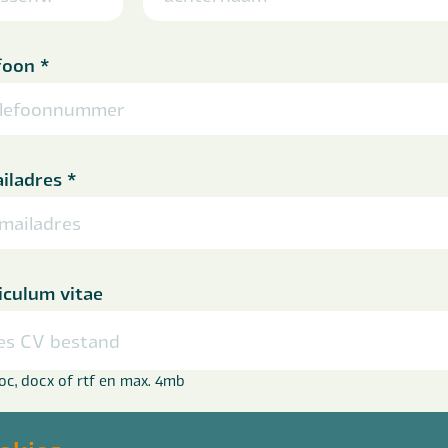
foon
*
iladres
*
iculum vitae
es CV bestand
doc, docx of rtf en max. 4mb
 je motivatie achter (optioneel)