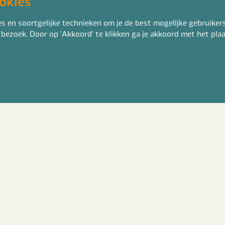
okies
 en soortgelijke technieken om je de best mogelijke gebruikers
 bezoek. Door op 'Akkoord' te klikken ga je akkoord met het pl
 diploma heb je in je bezit?
*
k ga akkoord met het
privacy statement
*
erstuur