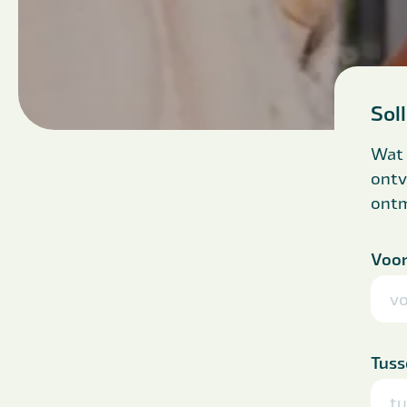
Sol
Wat 
ontv
ont
Voo
Tuss