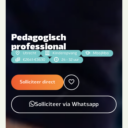
Pedagogisch
professional
Utrecht
Kinderopvang
Mbo
|
Hbo
€2641-€3630
24 - 32 uur
Solliciteer direct
Solliciteer via Whatsapp