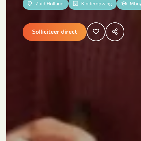
Zuid Holland
Kinderopvang
Mbo
|
Solliciteer direct