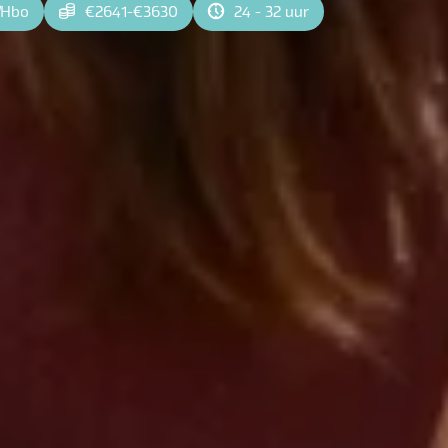
Hbo
€2641-€3630
24 - 32 uur