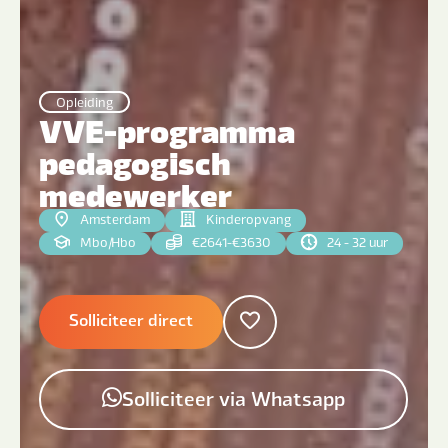
Opleiding
VVE-programma
pedagogisch
medewerker
Amsterdam
Kinderopvang
Mbo
|
Hbo
€2641-€3630
24 - 32 uur
Solliciteer direct
Solliciteer via Whatsapp