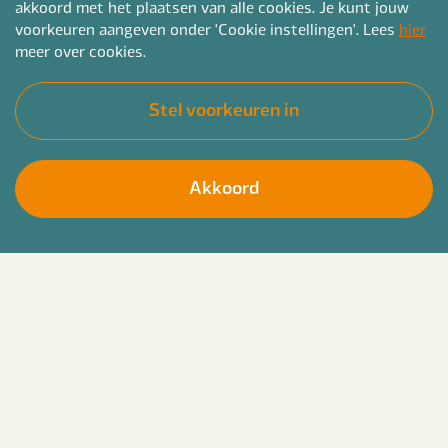
akkoord met het plaatsen van alle cookies. Je kunt jouw
voorkeuren aangeven onder 'Cookie instellingen'. Lees
hier
meer over cookies.
Stel voorkeuren in
Akkoord
Groei verder in de wereld van duurzaamheid en
Solliciteer direct
energietransitie en breng positieve verandering
teweeg binnen lokale overheden bij jou in de regio
bijvoorbeeld in Tilburg, Breda of Eindhoven. Zet
de volgende stap in je carrière en bouw mee aan
een duurzame toekomst!