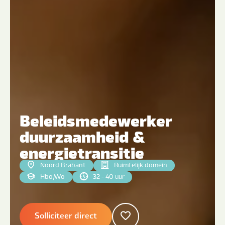
Beleidsmedewerker
duurzaamheid &
energietransitie
Noord Brabant
Ruimtelijk domein
Hbo
|
Wo
32 - 40 uur
Solliciteer direct