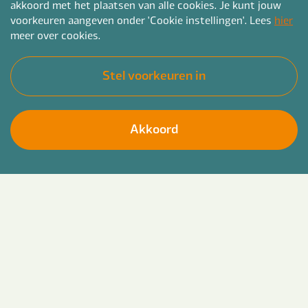
akkoord met het plaatsen van alle cookies. Je kunt jouw
voorkeuren aangeven onder 'Cookie instellingen'. Lees
hier
meer over cookies.
Stel voorkeuren in
Akkoord
Groei verder in de wereld van duurzaamheid en
Solliciteer direct
energietransitie en breng positieve verandering
teweeg binnen lokale overheden bij jou in de regio
bijvoorbeeld in Utrecht, Woerden of Zeist. Zet de
volgende stap in je carrière en bouw mee aan een
duurzame toekomst!