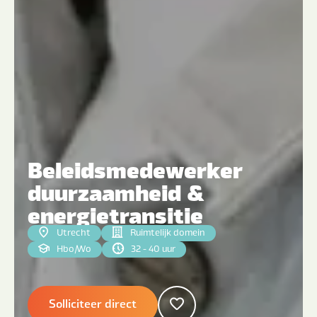
Beleidsmedewerker
duurzaamheid &
energietransitie
Utrecht
Ruimtelijk domein
Hbo
|
Wo
32 - 40 uur
Solliciteer direct