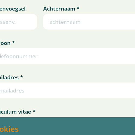
envoegsel
Achternaam
*
foon
*
iladres
*
iculum vitae
*
es CV bestand
okies