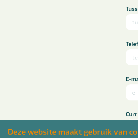
Tuss
Tele
E-ma
Curr
ki
Deze website maakt gebruik van co