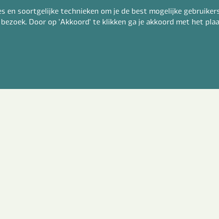
doc, docx of rtf en max. 4mb
 en soortgelijke technieken om je de best mogelijke gebruikers
 bezoek. Door op 'Akkoord' te klikken ga je akkoord met het pl
 je motivatie achter (optioneel)
k ga akkoord met het
privacy statement
*
erstuur