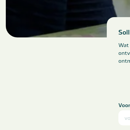
Sol
Wat 
ontv
ont
Voo