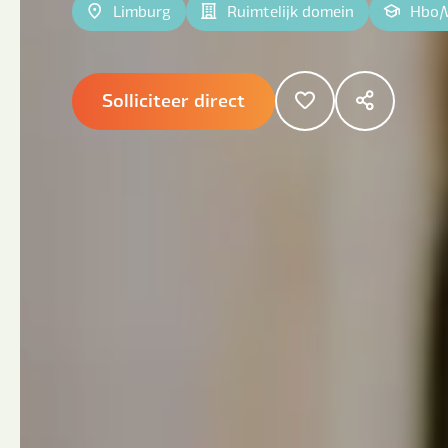
Limburg
Ruimtelijk domein
Hbo
|
Solliciteer direct