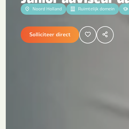
Noord Holland
Ruimtelijk domein
Solliciteer direct