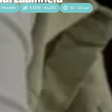
Hbo
|
Wo
€3370 - €4280
32 - 40 uur