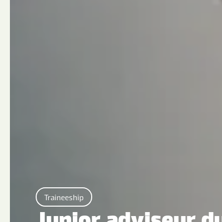
Traineeship
Junior adviseur 