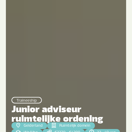
Traineeship
Junior adviseur
ruimtelijke ordening
Gelderland
Ruimtelijk domein
Wo
|
Hbo
€3370 - €4280
32 - 40 uur