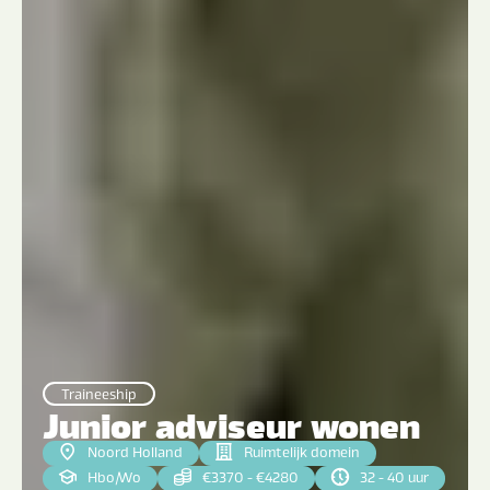
Traineeship
Junior adviseur wonen
Noord Holland
Ruimtelijk domein
Hbo
|
Wo
€3370 - €4280
32 - 40 uur