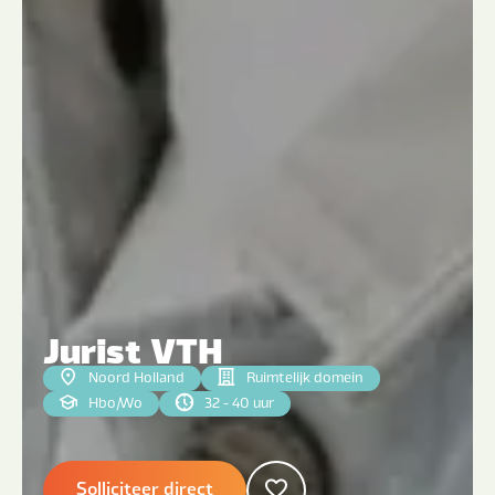
Jurist VTH
Noord Holland
Ruimtelijk domein
Hbo
|
Wo
32 - 40 uur
Solliciteer direct