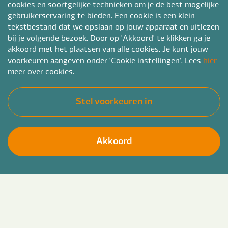
cookies en soortgelijke technieken om je de best mogelijke
gebruikerservaring te bieden. Een cookie is een klein
tekstbestand dat we opslaan op jouw apparaat en uitlezen
bij je volgende bezoek. Door op 'Akkoord' te klikken ga je
akkoord met het plaatsen van alle cookies. Je kunt jouw
voorkeuren aangeven onder 'Cookie instellingen'. Lees
hier
meer over cookies.
Stel voorkeuren in
Akkoord
Ben jij een gedreven jurist die een directe
Solliciteer direct
bijdrage wil leveren aan het creëren van een
veilige en leefbare omgeving in jouw regio? Als
Jurist VTH bij de lokale overheid speel je een