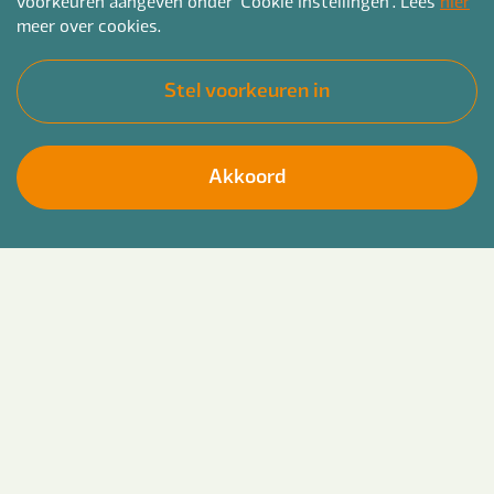
voorkeuren aangeven onder 'Cookie instellingen'. Lees
hier
meer over cookies.
Stel voorkeuren in
Akkoord
Breng beleidsplannen tot leven als projectleider
Solliciteer direct
gebiedsontwikkeling bij Bender! Van
herontwikkeling tot duurzame nieuwbouw, met
jouw expertise realiseer jij duurzame oplossingen
en stimuleer jij stedelijke vernieuwing in jouw
regio bijvoorbeeld in Leeuwarden, Sneek of
Drachten.