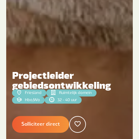
Projectleider
gebiedsontwikkeling
Friesland
Ruimtelijk domein
Hbo
|
Wo
32 - 40 uur
Solliciteer direct