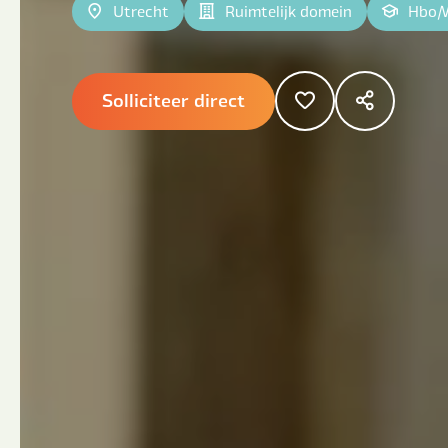
Utrecht
Ruimtelijk domein
Hbo
|
Solliciteer direct