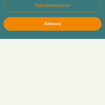
Stel voorkeuren in
Akkoord
Wil jij de fysieke leefomgeving in jouw regio
Solliciteer direct
versterken? Dat kan bij Bender! Op 1 september
2026 start ons unieke opleidingsprogramma
waarin je wordt opgeleid tot een volwaardig
professional binnen onze vakgebieden zoals;
ruimtelijke ordening, duurzaamheid en
energietransitie, vastgoed en grondzaken, wonen
en volkshuisvesting en vergunningen, toezicht en
handhaving.
Werken in het ruimtelijk domein is urgenter en