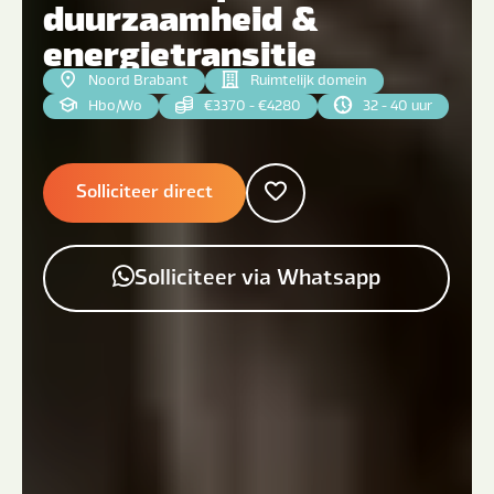
duurzaamheid &
energietransitie
Noord Brabant
Ruimtelijk domein
Hbo
|
Wo
€3370 - €4280
32 - 40 uur
Solliciteer direct
Solliciteer via Whatsapp