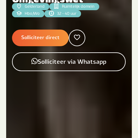
Gelderland
Ruimtelijk domein
Hbo
|
Wo
32 - 40 uur
Solliciteer direct
Solliciteer via Whatsapp