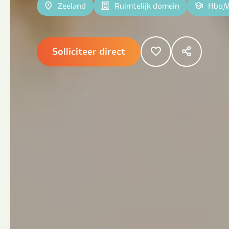
Zeeland
Ruimtelijk domein
Hbo
|
Solliciteer direct