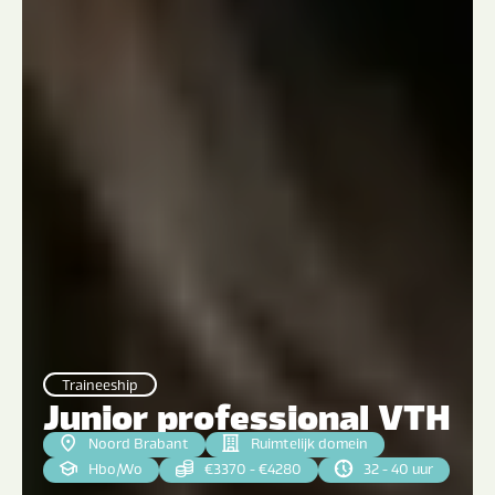
Traineeship
Junior professional VTH
Noord Brabant
Ruimtelijk domein
Hbo
|
Wo
€3370 - €4280
32 - 40 uur