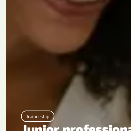
Traineeship
Junior profession