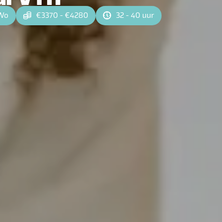
Wo
€3370 - €4280
32 - 40 uur