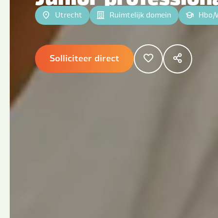
Utrecht
Ruimtelijk domein
Hbo
|
Solliciteer direct