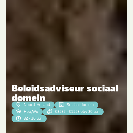
Beleidsadviseur sociaal
domein
Noord-Holland
Sociaal domein
Hbo
|
Wo
€3537 - €5553 obv 36 uur
32 - 36 uur