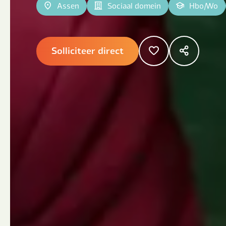
Assen
Sociaal domein
Hbo
|
Wo
Solliciteer direct