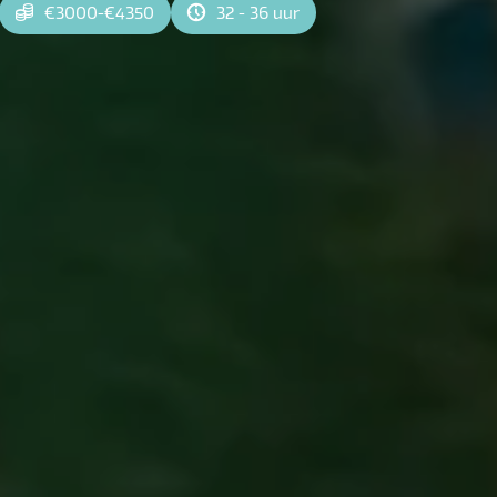
€3000-€4350
32 - 36 uur