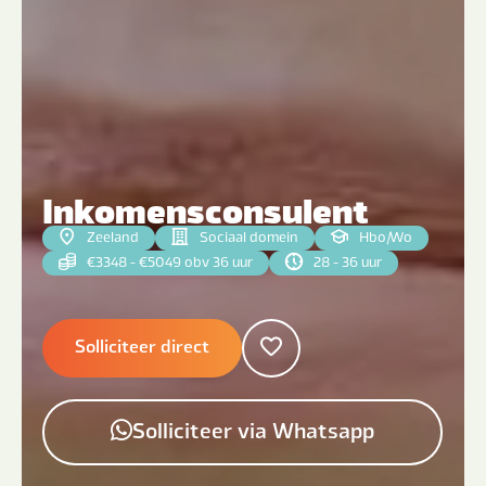
Inkomensconsulent
Zeeland
Sociaal domein
Hbo
|
Wo
€3348 - €5049 obv 36 uur
28 - 36 uur
Solliciteer direct
Solliciteer via Whatsapp