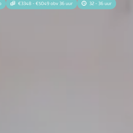
o
€3348 - €5049 obv 36 uur
32 - 36 uur