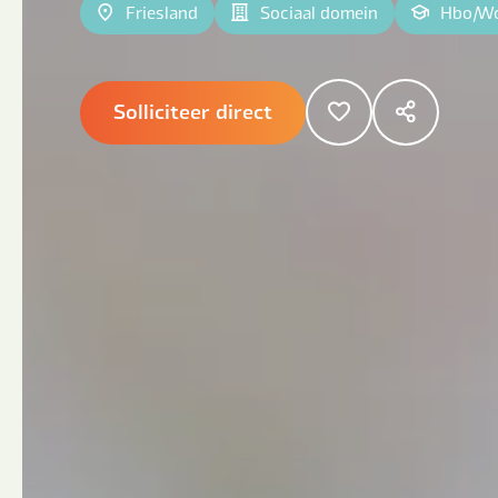
Friesland
Sociaal domein
Hbo
|
W
Solliciteer direct