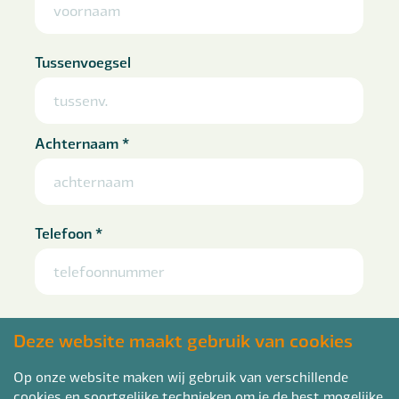
Tussenvoegsel
Achternaam
*
Telefoon
*
E-mailadres
*
Deze website maakt gebruik van cookies
Op onze website maken wij gebruik van verschillende
cookies en soortgelijke technieken om je de best mogelijke