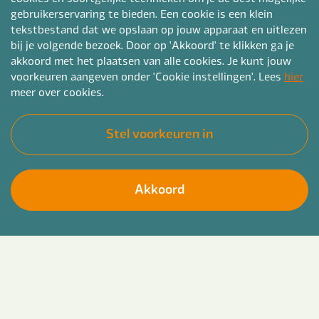
gebruikerservaring te bieden. Een cookie is een klein
Woonplaats
tekstbestand dat we opslaan op jouw apparaat en uitlezen
bij je volgende bezoek. Door op 'Akkoord' te klikken ga je
akkoord met het plaatsen van alle cookies. Je kunt jouw
voorkeuren aangeven onder 'Cookie instellingen'. Lees
hier
meer over cookies.
Curriculum vitae
*
Stel voorkeuren in
kies CV bestand
pdf, doc, docx of rtf en max. 4mb
Akkoord
Laat je motivatie achter (optioneel)