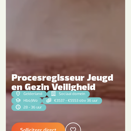
Procesregisseur Jeugd
en Gezin Veiligheid
Gelderland
Sociaal domein
Hbo
|
Wo
€3537 - €5553 obv 36 uur
28 - 36 uur
Solliciteer direct