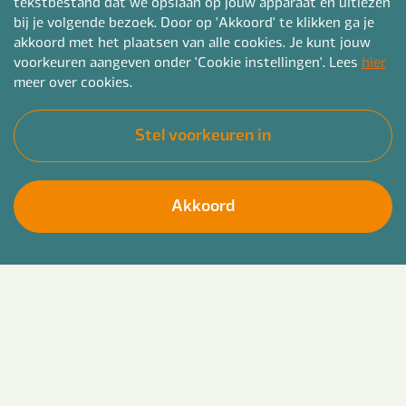
tekstbestand dat we opslaan op jouw apparaat en uitlezen
bij je volgende bezoek. Door op 'Akkoord' te klikken ga je
akkoord met het plaatsen van alle cookies. Je kunt jouw
voorkeuren aangeven onder 'Cookie instellingen'. Lees
hier
meer over cookies.
Stel voorkeuren in
Akkoord
Als procesregisseur of jeugdconsulent veiligheid
Solliciteer direct
werk je aan complexe situaties waarin zorg en
veiligheid samenkomen. Kun jij regie houden,
overzicht bewaken en snel schakelen dan zoeken
wij jou! Wij zoeken nieuwe collega's in heel
Gelderland. Onder andere in de omgeving van