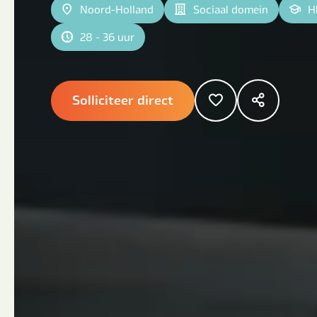
Noord-Holland
Sociaal domein
H
28 - 36 uur
Solliciteer direct