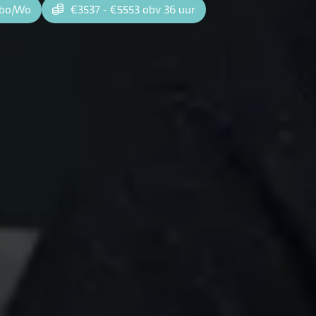
bo
|
Wo
€3537 - €5553 obv 36 uur