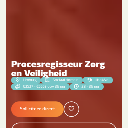
Procesregisseur Zorg
en Veiligheid
Limburg
Sociaal domein
Hbo
|
Wo
€3537 - €5553 obv 36 uur
28 - 36 uur
Solliciteer direct