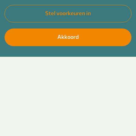
Stel voorkeuren in
Akkoord
Werk jij graag aan complexe situaties waarin
Solliciteer direct
zorg en veiligheid samen komen? Bender is op
zoek naar een ervaren Procesregisseur Zorg en
Veiligheid. Bender is op zoek naar een ervaren
medewerkers die op basis van detachering aan
de slag wil gaan bij diverse gemeentes. Meer
weten? Laat je gegevens achter bij Bender! Wij
zoeken nieuwe collega's in heel Limburg. Onder
andere in de omgeving van Heerlen, Venray,
Weert, Roermond en Maastricht.