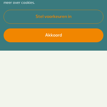
meer over cookies.
Stel voorkeuren in
Akkoord
Ben jij een ervaren projectleider binnen sociaal
Solliciteer direct
domein en wil jij jouw expertise uitbreiden én
inzetten? Bij Bender vind je het beste van twee
werelden: vrijheid én een vast contract.
Binnenkort kennismaken? Wij zoeken nieuwe
collega's in heel Gelderland. Onder andere in de
omgeving van Arnhem, Nijmegen, Apeldoorn en
Ede.