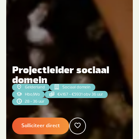
Projectleider sociaal
domein
Gelderland
Sociaal domein
Hbo
|
Wo
€4167 - €5931 obv 36 uur
28 - 36 uur
Solliciteer direct