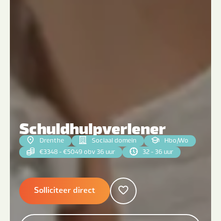
Schuldhulpverlener
Drenthe
Sociaal domein
Hbo
|
Wo
€3348 - €5049 obv 36 uur
32 - 36 uur
Solliciteer direct