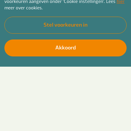
voorkeuren aangeven onder 'Cookie instellingen'. Lees
hier
meer over cookies.
Stel voorkeuren in
Akkoord
Zorgen voor financiële stabiliteit? Sturing
Solliciteer direct
middels motiverende gespreksvoering? Kom bij
Bender werken als schuldhulpverlener. We
zoeken een Schuldhulpverlener voor de gehele
provincie Drenthe, onder andere in de omgeving
van Assen, Emmen, Hoogeveen en Meppel.
Bender voor jou