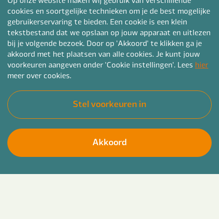
cookies en soortgelijke technieken om je de best mogelijke
gebruikerservaring te bieden. Een cookie is een klein
tekstbestand dat we opslaan op jouw apparaat en uitlezen
bij je volgende bezoek. Door op 'Akkoord' te klikken ga je
akkoord met het plaatsen van alle cookies. Je kunt jouw
voorkeuren aangeven onder 'Cookie instellingen'. Lees
hier
meer over cookies.
Stel voorkeuren in
Akkoord
Zorgen voor financiële stabiliteit? Sturing
Solliciteer direct
middels motiverende gespreksvoering? Kom bij
Bender werken als schuldhulpverlener. We