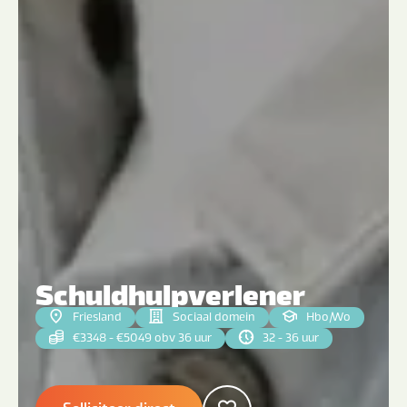
Schuldhulpverlener
Friesland
Sociaal domein
Hbo
|
Wo
€3348 - €5049 obv 36 uur
32 - 36 uur