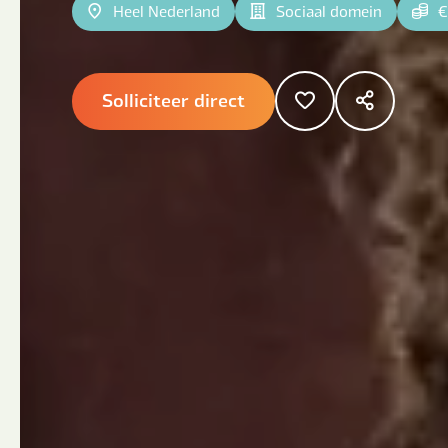
Heel Nederland
Sociaal domein
€
Solliciteer direct