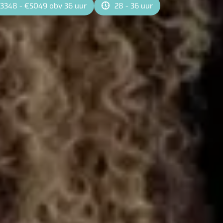
3348 - €5049 obv 36 uur
28 - 36 uur