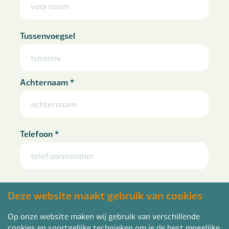
Tussenvoegsel
Achternaam
*
Telefoon
*
E-mailadres
*
Deze website maakt gebruik van cookies
Op onze website maken wij gebruik van verschillende
cookies en soortgelijke technieken om je de best mogelijke