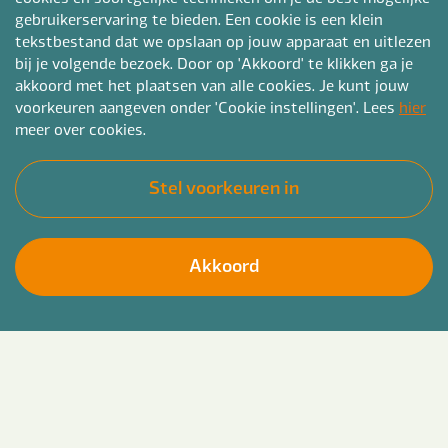
gebruikerservaring te bieden. Een cookie is een klein
Woonplaats
tekstbestand dat we opslaan op jouw apparaat en uitlezen
bij je volgende bezoek. Door op 'Akkoord' te klikken ga je
akkoord met het plaatsen van alle cookies. Je kunt jouw
voorkeuren aangeven onder 'Cookie instellingen'. Lees
hier
meer over cookies.
Curriculum vitae
*
Stel voorkeuren in
kies CV bestand
pdf, doc, docx of rtf en max. 4mb
Akkoord
Laat je motivatie achter (optioneel)