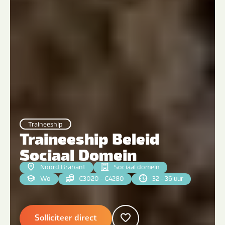
Traineeship
Traineeship Beleid
Sociaal Domein
Noord Brabant
Sociaal domein
Wo
€3020 - €4280
32 - 36 uur
Solliciteer direct