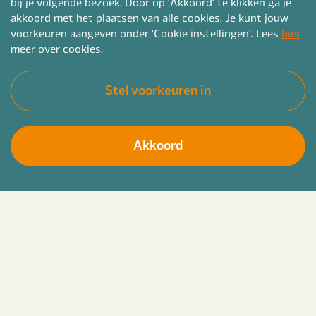
bij je volgende bezoek. Door op 'Akkoord' te klikken ga je
akkoord met het plaatsen van alle cookies. Je kunt jouw
voorkeuren aangeven onder 'Cookie instellingen'. Lees
hier
meer over cookies.
Stel voorkeuren in
Akkoord
Ben jij gedreven door maatschappelijke thema’s
Solliciteer direct
en wil je je ontwikkelen tot een betrokken en
deskundige beleidsadviseur? Grijp je kans en
start op
24 augustus 2026
met het traineeship Beleid bij Bender. Samen
maken we impact in het Sociaal Domein! Je