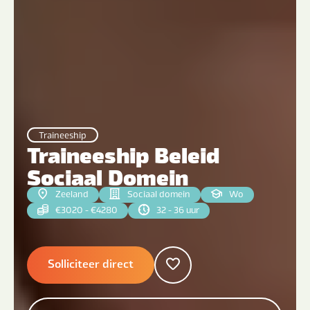
Traineeship
Traineeship Beleid
Sociaal Domein
Zeeland
Sociaal domein
Wo
€3020 - €4280
32 - 36 uur
Solliciteer direct