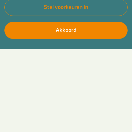
Stel voorkeuren in
Akkoord
Ben jij gedreven door maatschappelijke thema’s
Solliciteer direct
en wil je je ontwikkelen tot een betrokken en
deskundige beleidsadviseur? Grijp je kans en
start op
24 augustus 2026
met het traineeship Beleid bij Bender. Samen
maken we impact in het Sociaal Domein! Je
werkt op detacheringsbasis bij verschillende
gemeentes, voornamelijk in de provincies Noord-
Brabant en Zeeland.